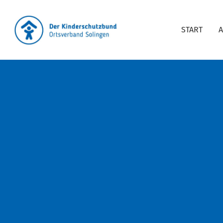
START
A